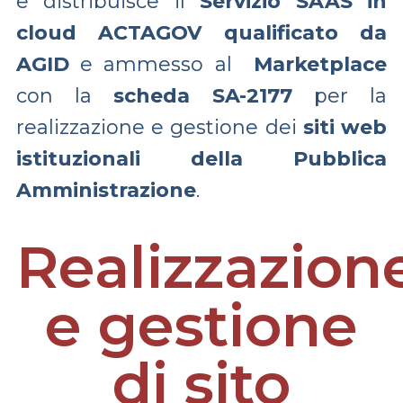
e distribuisce il
Servizio SAAS in
cloud
ACTAGOV
qualificato
da
AGID
e ammesso al
Marketplace
con la
scheda
SA-2177
per la
realizzazione e gestione dei
siti web
istituzionali della Pubblica
Amministrazione
.
Realizzazion
e gestione
di sito